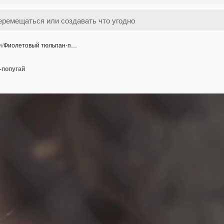
и
/
Фиолетовый тюльпан-п…
-попугай