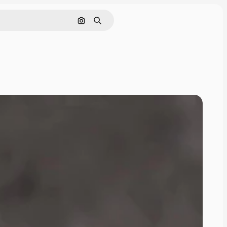
Поиск по изображению
Поиск