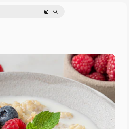
Поиск по изображению
Поиск