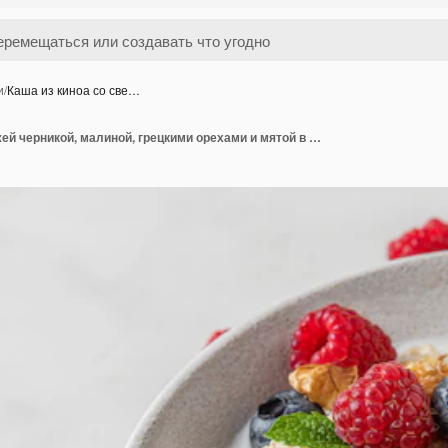
и
/
Каша из киноа со све…
Каша из киноа со свежей черникой, малиной, грецкими орехами и мятой в миске на белом фоне. крупным планом. здоровый диетический завтрак