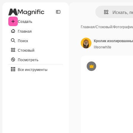
Создать
Главная
/
Стоковый
/
Фотографи
Главная
Поиск
Кролик изолированн
lifeonwhite
Стоковый
Посмотреть
Премиум
Все инструменты