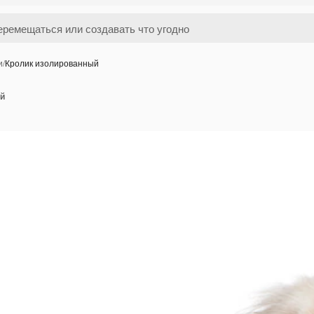
и
/
Кролик изолированный
ый