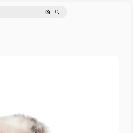
Поиск по изображению
Поиск