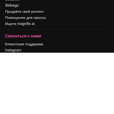
Slidesgo
Продайте свой контент
Помещение для прессы
Ищете magnific.ai
Связаться с нами
Клиентская поддержка
Instagram
YouTube
LinkedIn
TikTok
Discord
X
Reddit
Copyright © 2010-
2026
Freepik Company S.L.U.
Все права защищены
.