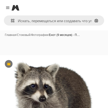
Magnific
Close menu
Поиск 
Главная
/
Стоковый
/
Фотографии
/
Енот (9 месяцев) - П…
Премиум