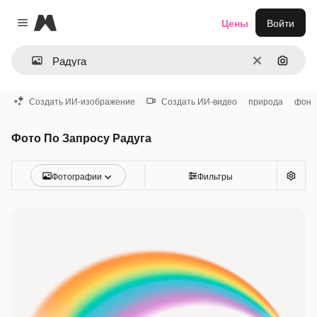
Magnific
Цены
Войти
Close menu
Очистить
Поиск 
Создать ИИ-изображение
Создать ИИ-видео
природа
фон
Фото По Запросу Радуга
Фотографии
Фильтры