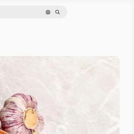
Поиск по изображению
Поиск