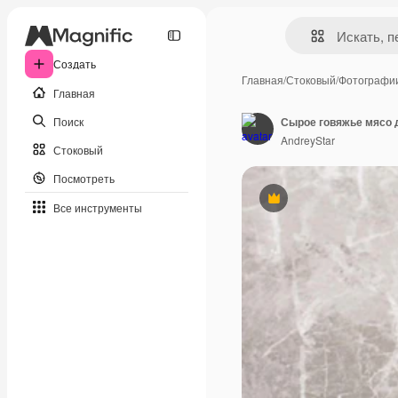
Создать
Главная
/
Стоковый
/
Фотографи
Главная
Поиск
Сырое говяжье мясо 
AndreyStar
Стоковый
Посмотреть
Премиум
Все инструменты