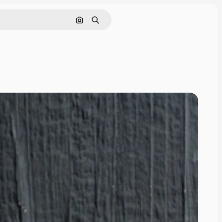
Поиск по изображению
Поиск