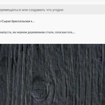
и
/
Сырая брюссельская к…
Сырая брюссельская капуста, на черном деревянном столе, плоская планировка