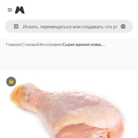
Magnific
Close menu
Поиск 
Главная
/
Стоковый
/
Фотографии
/
Сырая куриная ножка,…
Премиум