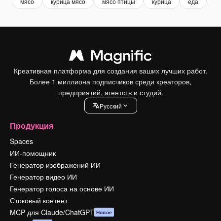
мясо
курица мясо
мясо птицы
курица
еда
го
Креативная платформа для создания ваших лучших работ.
Более 1 миллиона подписчиков среди креаторов,
предприятий, агентств и студий.
Pусский
Продукция
Spaces
ИИ-помощник
Генератор изображений ИИ
Генератор видео ИИ
Генератор голоса на основе ИИ
Стоковый контент
MCP для Claude/ChatGPT
Новое