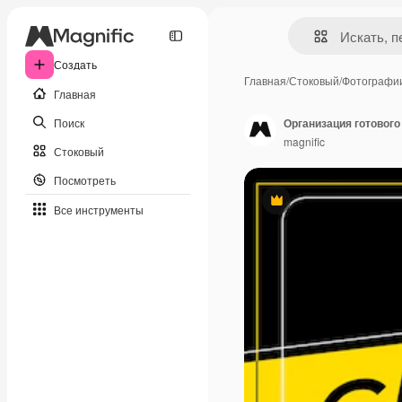
Создать
Главная
/
Стоковый
/
Фотографи
Главная
Поиск
Организация готового
magnific
Стоковый
Посмотреть
Премиум
Все инструменты