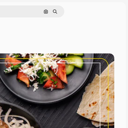
Поиск по изображению
Поиск