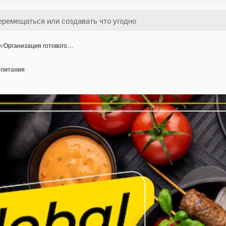
и
/
Организация готового…
 питания