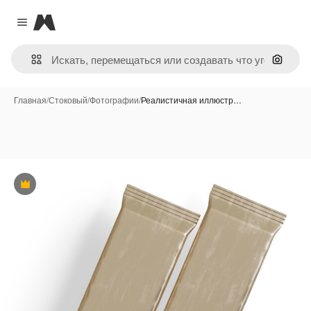
Magnific
Close menu
Поиск 
Главная
/
Стоковый
/
Фотографии
/
Реалистичная иллюстр…
Премиум