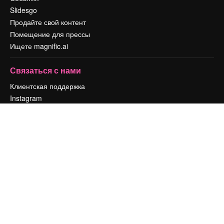
Slidesgo
Продайте свой контент
Помещение для прессы
Ищете magnific.ai
Связаться с нами
Клиентская поддержка
Instagram
YouTube
LinkedIn
TikTok
Discord
X
Reddit
Copyright © 2010-
2026
Freepik Company S.L.U.
Все права защищены
.