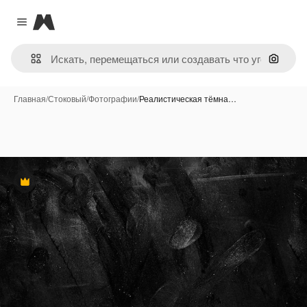
Magnific
Close menu
Поиск 
Главная
/
Стоковый
/
Фотографии
/
Реалистическая тёмна…
Премиум