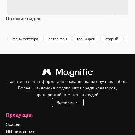
Похожие видео
Premium
Premium
Premium
Premium
гранж текстура
ретро фон
гранж фон
старый
цар
Креативная платформа для создания ваших лучших работ.
Более 1 миллиона подписчиков среди креаторов,
предприятий, агентств и студий.
Pусский
Продукция
Spaces
ИИ-помощник