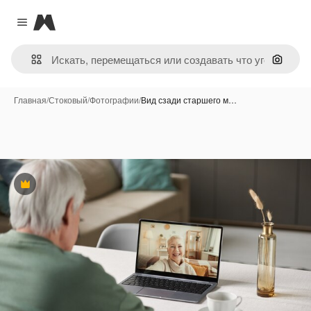
Magnific
Close menu
Поиск 
Главная
/
Стоковый
/
Фотографии
/
Вид сзади старшего м…
Премиум