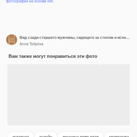
фотографий на основе ИИ
.
Вид сзади старшего мужчины, сидящего за столом и использующего ноутбук для разговора в сети со своим другом дома
Anna Tolipova
Вам также могут понравиться эти фото
интернет
онлайн
женщина компьютер
клавиатура ноу