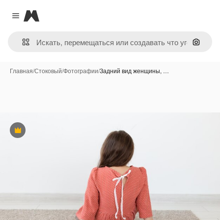
Magnific
Close menu
Поиск 
Главная
/
Стоковый
/
Фотографии
/
Задний вид женщины, …
Премиум