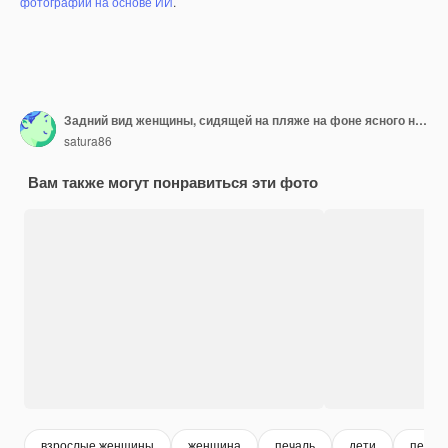
фотографий на основе ИИ
.
Задний вид женщины, сидящей на пляже на фоне ясного неба
satura86
Вам также могут понравиться эти фото
взрослые женщины
женщина
печаль
дети
персо