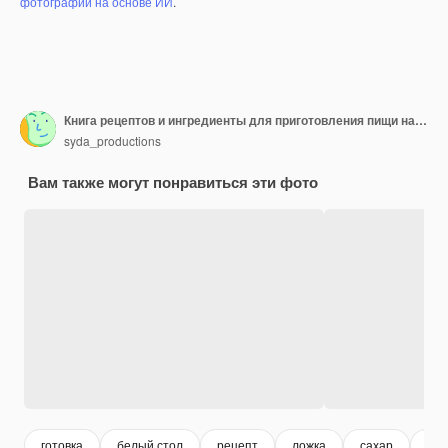
фотографий на основе ИИ
.
Книга рецептов и ингредиенты для приготовления пищи на столе
syda_productions
Вам также могут понравиться эти фото
готовка
белый стол
рецепт
ложка
сахар
пек