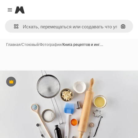
Magnific
Close menu
Поиск 
Главная
/
Стоковый
/
Фотографии
/
Книга рецептов и инг…
Премиум