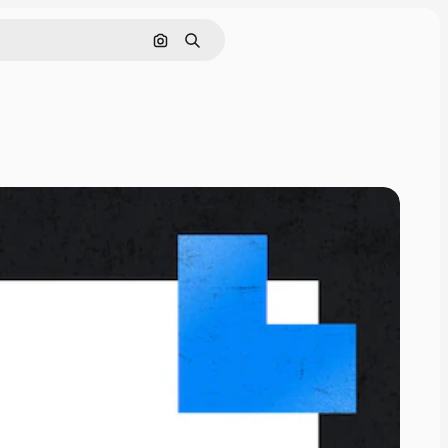
Поиск по изображению
Поиск