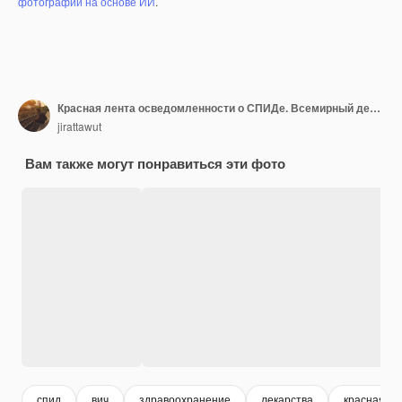
фотографий на основе ИИ
.
Красная лента осведомленности о СПИДе. Всемирный день борьбы со СПИДом и концепция здравоохранения и медицины
jirattawut
Вам также могут понравиться эти фото
спид
вич
здравоохранение
лекарства
красная ле