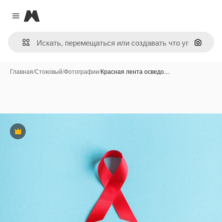
Magnific
Close menu
Поиск 
Главная
/
Стоковый
/
Фотографии
/
Красная лента осведо…
Премиум