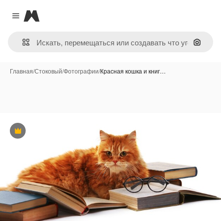
Magnific
Close menu
Поиск 
Главная
/
Стоковый
/
Фотографии
/
Красная кошка и книг…
Премиум