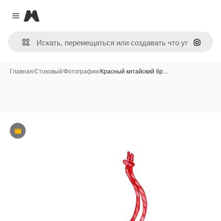
Magnific
Close menu
Поиск 
Главная
/
Стоковый
/
Фотографии
/
Красный китайский бр…
Премиум