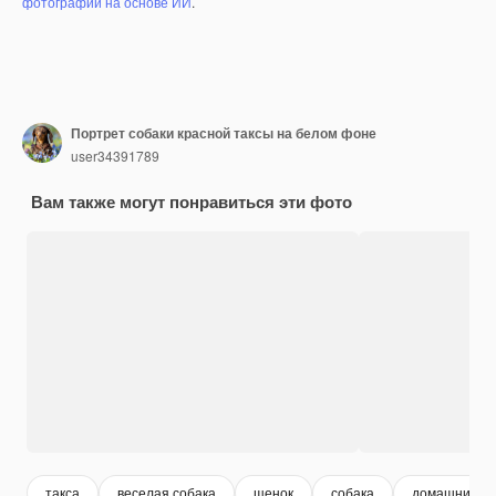
фотографий на основе ИИ
.
Портрет собаки красной таксы на белом фоне
user34391789
Вам также могут понравиться эти фото
такса
веселая собака
щенок
собака
домашние ж