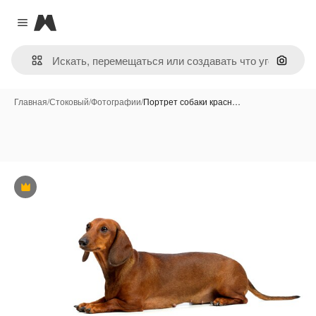
Magnific
Close menu
Поиск 
Главная
/
Стоковый
/
Фотографии
/
Портрет собаки красн…
Премиум