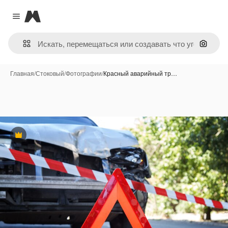
Magnific
Close menu
Поиск 
Главная
/
Стоковый
/
Фотографии
/
Красный аварийный тр…
Премиум