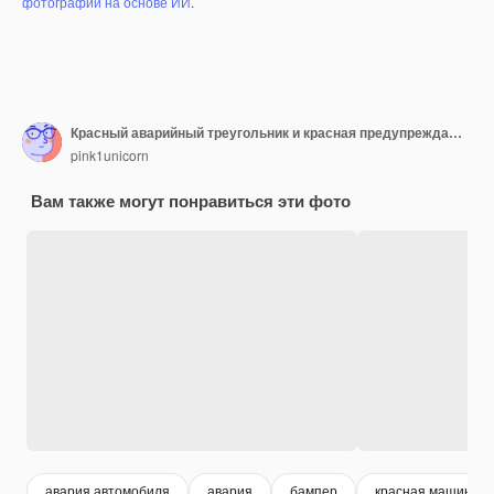
фотографий на основе ИИ
.
Красный аварийный треугольник и красная предупреждающая полицейская лента перед разрушенным автомобилем в автокатастрофе на городской дороге. Разбита сломанная передняя фара авто, помят капот без бампера на серой машине ДТП.
pink1unicorn
Вам также могут понравиться эти фото
авария автомобиля
авария
бампер
красная машина