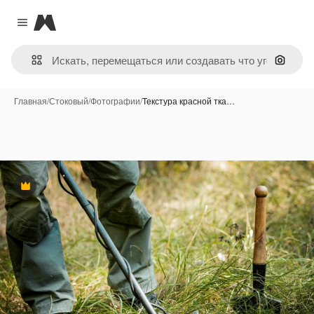
Magnific
Close menu
Поиск 
Главная
/
Стоковый
/
Фотографии
/
Текстура красной тка…
Премиум