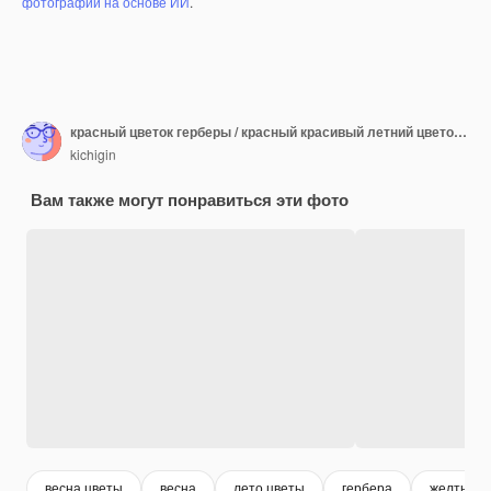
фотографий на основе ИИ
.
красный цветок герберы / красный красивый летний цветок, концепция запаха аромата
kichigin
Вам также могут понравиться эти фото
весна цветы
весна
лето цветы
гербера
желтые ц