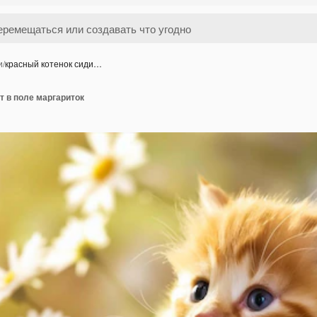
и
/
красный котенок сиди…
т в поле маргариток