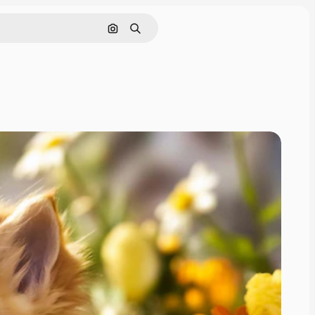
Поиск по изображению
Поиск