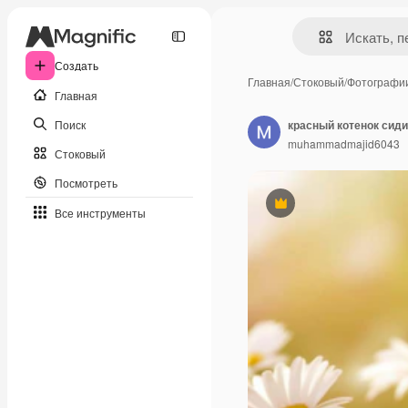
Создать
Главная
/
Стоковый
/
Фотографи
Главная
Поиск
красный котенок сиди
muhammadmajid6043
Стоковый
Посмотреть
Премиум
Все инструменты