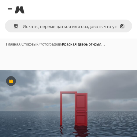
Magnific
Close menu
Поиск 
Главная
/
Стоковый
/
Фотографии
/
Красная дверь открыл…
Премиум