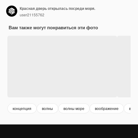
Красная дверь открылась посреди моря.
user21155762
Вам также могут понравиться эти фото
концепция
волны
волны море
воображение
вода