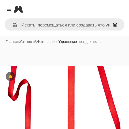
Magnific
Close menu
Поиск 
Главная
/
Стоковый
/
Фотографии
/
Украшение празднично…
Премиум