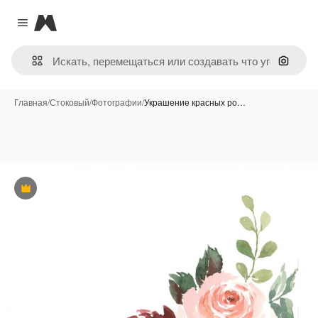
Magnific
Close menu
Поиск 
Главная
/
Стоковый
/
Фотографии
/
Украшение красных ро…
Премиум