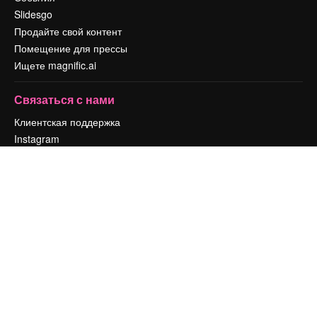
Slidesgo
Продайте свой контент
Помещение для прессы
Ищете magnific.ai
Связаться с нами
Клиентская поддержка
Instagram
YouTube
LinkedIn
TikTok
Discord
X
Reddit
Copyright © 2010-
2026
Freepik Company S.L.U.
Все права защищены
.