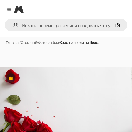
Magnific
Close menu
Поиск 
Главная
/
Стоковый
/
Фотографии
/
Красные розы на бело…
Премиум