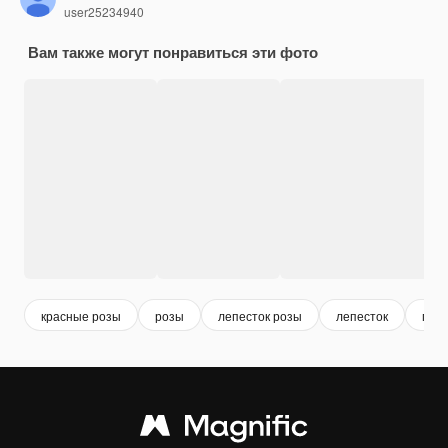
user25234940
Вам также могут понравиться эти фото
красные розы
розы
лепесток розы
лепесток
пре