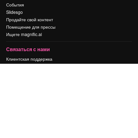
События
Slidesgo
Продайте свой контент
Помещение для прессы
Ищете magnific.ai
Связаться с нами
Клиентская поддержка
Instagram
YouTube
LinkedIn
TikTok
Discord
X
Reddit
Copyright © 2010-
2026
Freepik Company S.L.U.
Все права защищены
.