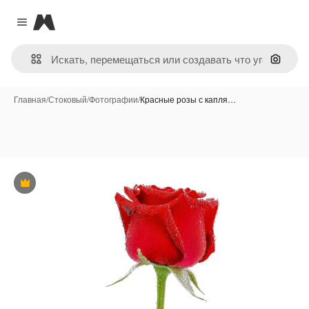
Magnific
Close menu
Поиск 
Главная
/
Стоковый
/
Фотографии
/
Красные розы с капля…
Премиум