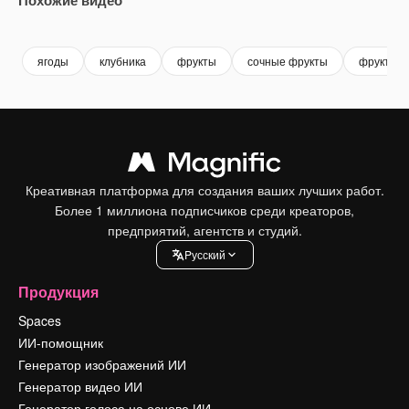
Premium
Premium
Premium
Premium
Сгенериров
ягоды
клубника
фрукты
сочные фрукты
фрукты я
Креативная платформа для создания ваших лучших работ.
Более 1 миллиона подписчиков среди креаторов,
предприятий, агентств и студий.
Pусский
Продукция
Spaces
ИИ-помощник
Генератор изображений ИИ
Генератор видео ИИ
Генератор голоса на основе ИИ