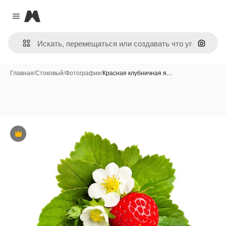
Magnific
Close menu
Поиск 
Главная
/
Стоковый
/
Фотографии
/
Красная клубничная я…
Премиум