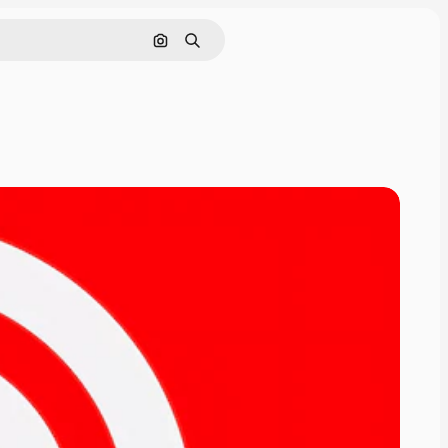
Поиск по изображению
Поиск