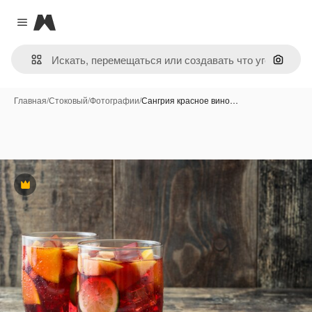
Magnific
Close menu
Поиск 
Главная
/
Стоковый
/
Фотографии
/
Сангрия красное вино…
Премиум