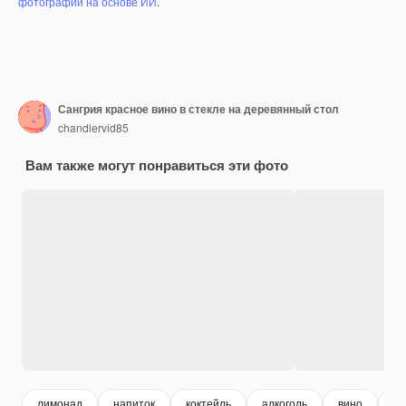
фотографий на основе ИИ
.
Сангрия красное вино в стекле на деревянный стол
chandlervid85
Вам также могут понравиться эти фото
лимонад
напиток
коктейль
алкоголь
вино
л