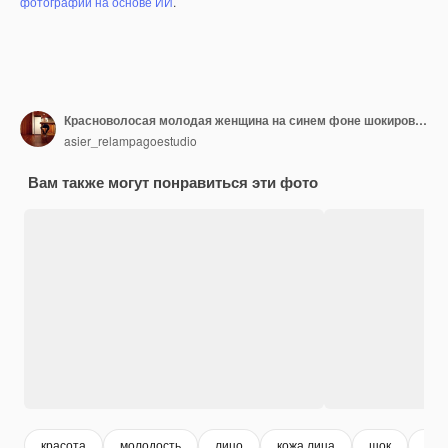
фотографий на основе ИИ
.
Красноволосая молодая женщина на синем фоне шокирована, указывая указательным пальцем на копировальное пространство.
asier_relampagoestudio
Вам также могут понравиться эти фото
красота
молодость
лицо
кожа лица
шок
исп