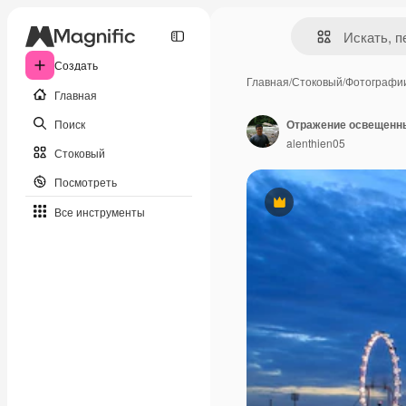
Создать
Главная
/
Стоковый
/
Фотографи
Главная
Поиск
Отражение освещенны
alenthien05
Стоковый
Посмотреть
Премиум
Все инструменты