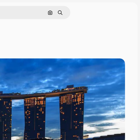
Поиск по изображению
Поиск