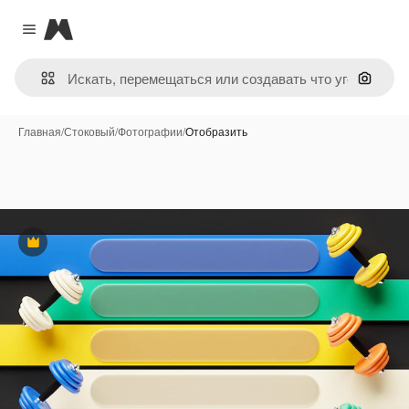
Magnific
Close menu
Поиск 
Главная
/
Стоковый
/
Фотографии
/
Отобразить
Премиум