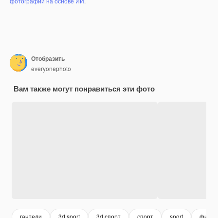
фотографий на основе ИИ
.
Отобразить
everyonephoto
Вам также могут понравиться эти фото
гантели
3d sport
3d спорт
спорт
sport
фитне