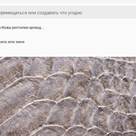
и
/
Кожа рептилии крокод…
дила или змеи