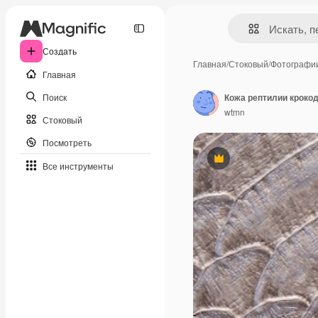
Создать
Главная
/
Стоковый
/
Фотографи
Главная
Поиск
Кожа рептилии кроко
wtmn
Стоковый
Посмотреть
Премиум
Все инструменты