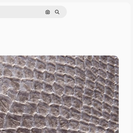
Поиск по изображению
Поиск