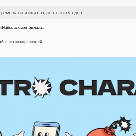
и
/
Набор элементов диза…
айна ретро-персонажей