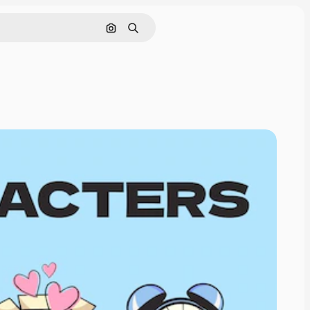
Поиск по изображению
Поиск