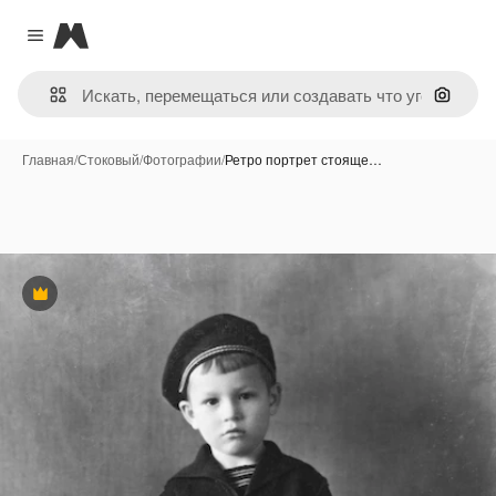
Magnific
Close menu
Поиск 
Главная
/
Стоковый
/
Фотографии
/
Ретро портрет стояще…
Премиум