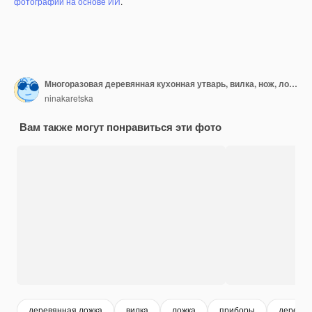
фотографий на основе ИИ
.
Многоразовая деревянная кухонная утварь, вилка, нож, ложка, пшеничные трубки. Нулевая концепция отходов, экологически чистые предметы.
ninakaretska
Вам также могут понравиться эти фото
деревянная ложка
вилка
ложка
приборы
деревя