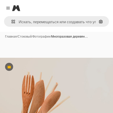
Magnific
Close menu
Поиск 
Главная
/
Стоковый
/
Фотографии
/
Многоразовая деревян…
Премиум