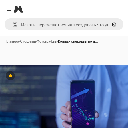
Magnific
Close menu
Поиск 
Главная
/
Стоковый
/
Фотографии
/
Коллаж операций по д…
Премиум