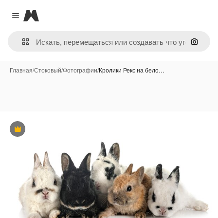
Magnific
Close menu
Поиск 
Главная
/
Стоковый
/
Фотографии
/
Кролики Рекс на бело…
Премиум