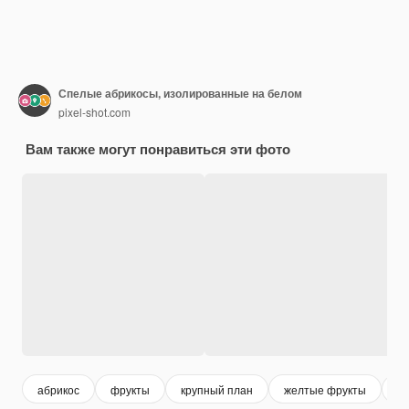
Спелые абрикосы, изолированные на белом
pixel-shot.com
Вам также могут понравиться эти фото
абрикос
фрукты
крупный план
желтые фрукты
ли