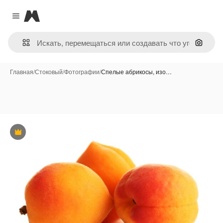
Magnific
Close menu
Поиск 
Главная
/
Стоковый
/
Фотографии
/
Спелые абрикосы, изо…
Премиум