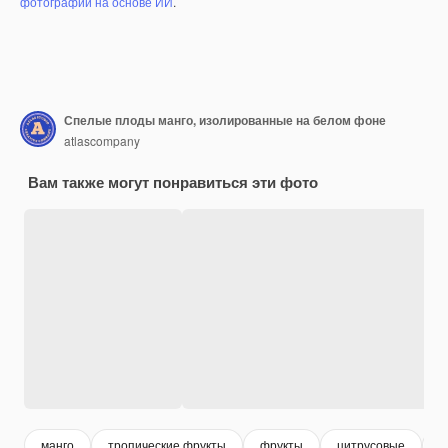
фотографий на основе ИИ
.
Спелые плоды манго, изолированные на белом фоне
atlascompany
Вам также могут понравиться эти фото
манго
тропические фрукты
фрукты
цитрусовые
с