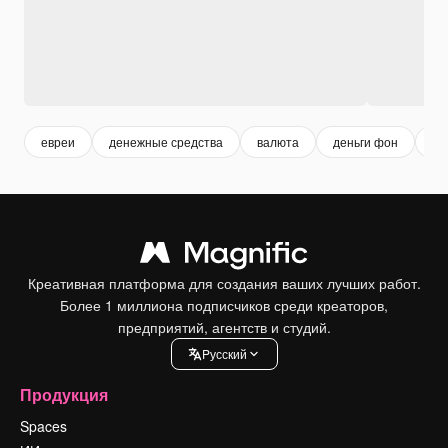
евреи
денежные средства
валюта
деньги фон
де
Креативная платформа для создания ваших лучших работ.
Более 1 миллиона подписчиков среди креаторов,
предприятий, агентств и студий.
Pусский
Продукция
Spaces