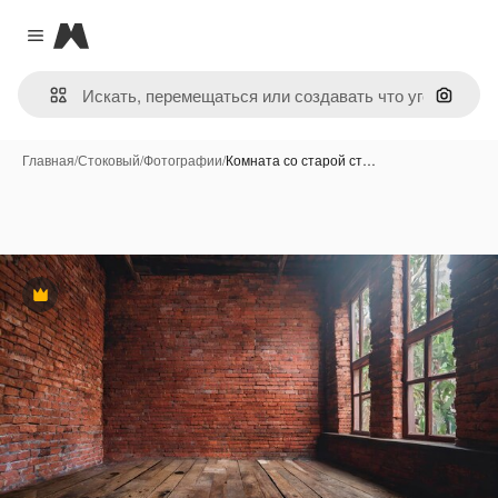
Magnific
Close menu
Поиск 
Главная
/
Стоковый
/
Фотографии
/
Комната со старой ст…
Премиум