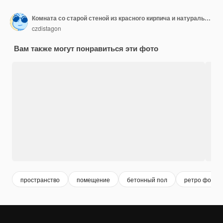
Комната со старой стеной из красного кирпича и натуральным деревянным полом комната пуста и в нее входит много естественного света через окно
czdistagon
Вам также могут понравиться эти фото
пространство
помещение
бетонный пол
ретро фон