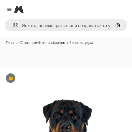
Magnific
Close menu
Поиск 
Главная
/
Стоковый
/
Фотографии
/
ротвейлер в студии
Премиум