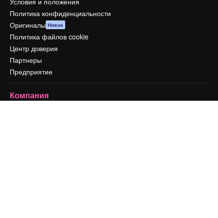
Условия и положения
Политика конфиденциальности
Оригиналы
Новое
Политика файлов cookie
Центр доверия
Партнеры
Предприятие
Компания
Цены
О нас
Reviews
Вакансии
Поиск тенденций
Блог
События
Slidesgo
Продайте свой контент
Помещение для прессы