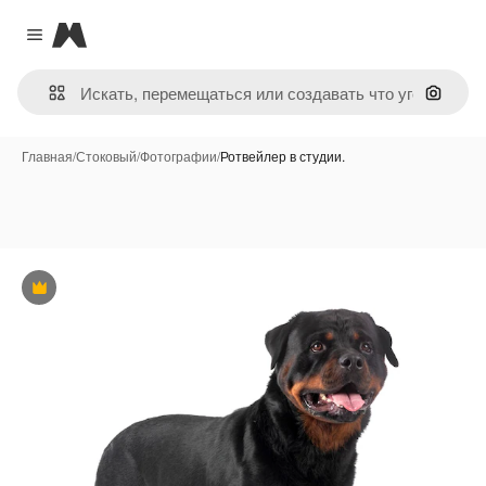
Magnific
Close menu
Поиск 
Главная
/
Стоковый
/
Фотографии
/
Ротвейлер в студии.
Премиум