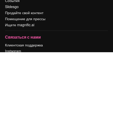
События
Slidesgo
Продайте свой контент
Помещение для прессы
Ищете magnific.ai
Связаться с нами
Клиентская поддержка
Instagram
YouTube
LinkedIn
TikTok
Discord
X
Reddit
Copyright © 2010-
2026
Freepik Company S.L.U.
Все права защищены
.