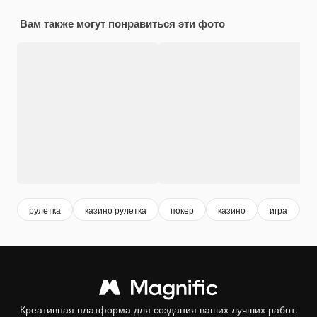
Вам также могут понравиться эти фото
рулетка
казино рулетка
покер
казино
игра
с
Креативная платформа для создания ваших лучших работ.