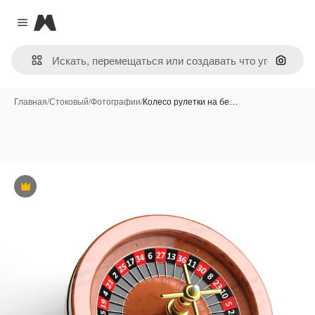
Magnific
Close menu
Поиск 
Главная
/
Стоковый
/
Фотографии
/
Колесо рулетки на бе…
Премиум