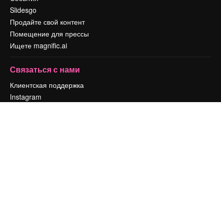
Slidesgo
Продайте свой контент
Помещение для прессы
Ищете magnific.ai
Связаться с нами
Клиентская поддержка
Instagram
YouTube
LinkedIn
TikTok
Discord
X
Reddit
Copyright © 2010-
2026
Freepik Company S.L.U.
Все права защищены
.