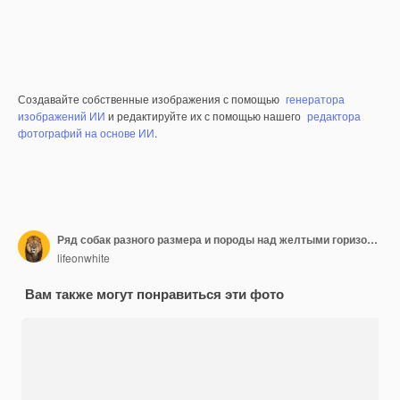
Создавайте собственные изображения с помощью
генератора
изображений ИИ
и редактируйте их с помощью нашего
редактора
фотографий на основе ИИ
.
Ряд собак разного размера и породы над желтыми горизонтальными социальными сетями или веб-баннером с местом для копирования текста Собаки смотрят в камеру, мило задыхаясь или счастливые
lifeonwhite
Вам также могут понравиться эти фото