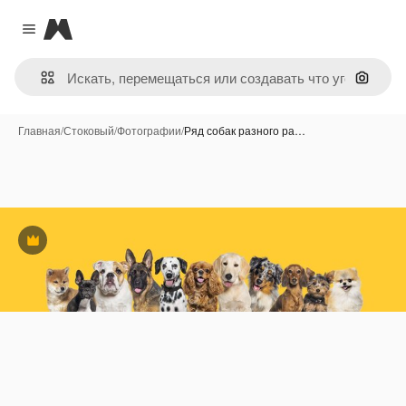
Magnific
Close menu
Поиск 
Главная
/
Стоковый
/
Фотографии
/
Ряд собак разного ра…
Премиум