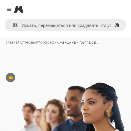
Magnific
Close menu
Поиск 
Главная
/
Стоковый
/
Фотографии
/
Женщина и группа с р…
Премиум