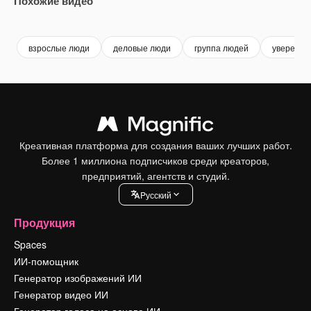
Похожие видео
Premium
Premium
Сгенерировано с помощью ИИ
Premium
Premium
Сгенериров
взрослые люди
деловые люди
группа людей
уверенно
Креативная платформа для создания ваших лучших работ.
Более 1 миллиона подписчиков среди креаторов,
предприятий, агентств и студий.
Pусский
Продукция
Spaces
ИИ-помощник
Генератор изображений ИИ
Генератор видео ИИ