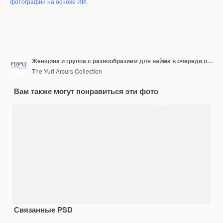
фотографий на основе ИИ
.
Женщина и группа с разнообразием для найма в очереди ожидают и счастливы к возможности карьеры Кандидаты на работу и команда по внедрению с улыбкой, уверенностью и процессом собеседования в компании
The Yuri Arcurs Collection
Вам также могут понравиться эти фото
Связанные PSD