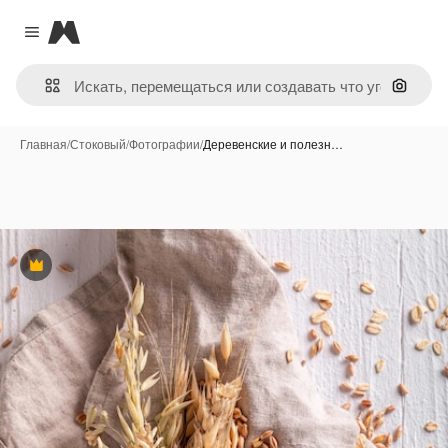
Magnific
Close menu
Поиск 
Главная
/
Стоковый
/
Фотографии
/
Деревенские и полезн…
Премиум